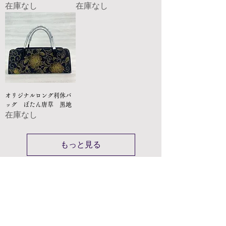
在庫なし
在庫なし
オリジナルロング利休バ
ッグ ぼたん唐草 黒地
在庫なし
もっと見る