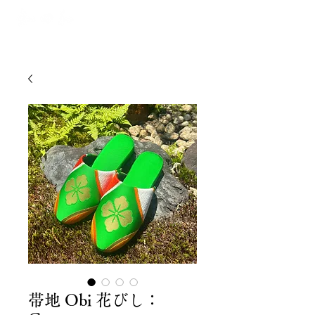
帯地 Obi 花びし：