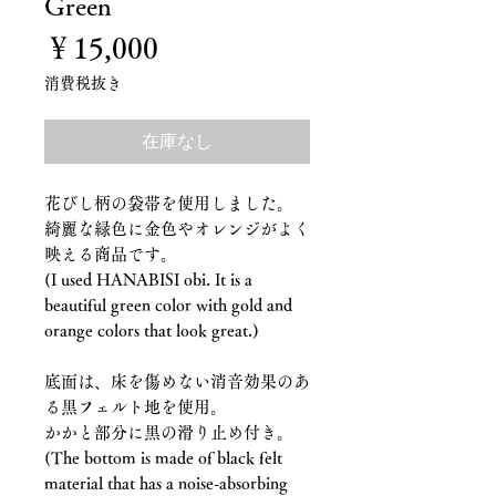
Green
価
￥15,000
格
消費税抜き
在庫なし
花びし柄の袋帯を使用しました。
綺麗な緑色に金色やオレンジがよく
映える商品です。
(I used HANABISI obi. It is a
beautiful green color with gold and
orange colors that look great.)
底面は、床を傷めない消音効果のあ
る黒フェルト地を使用。
かかと部分に黒の滑り止め付き。
(The bottom is made of black felt
material that has a noise-absorbing