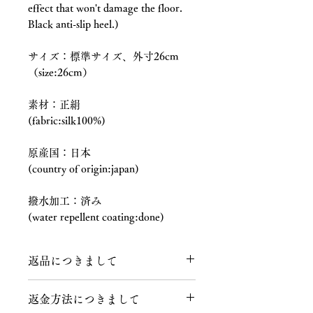
effect that won't damage the floor.
Black anti-slip heel.)
サイズ：標準サイズ、外寸26cm
（size:26cm）
素材：正絹
(fabric:silk100%)
原産国：日本
(country of origin:japan)
撥水加工：済み
(water repellent coating:done)
返品につきまして
返品につきまして
返金方法につきまして
商品到着後、７日以内にメールまたは