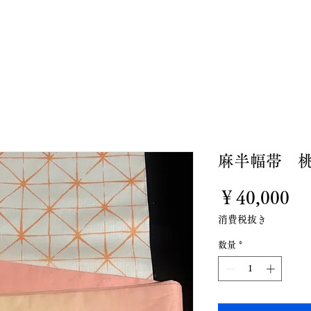
私たちについて
お誂え
お直し
オンラインスト
麻半幅帯 
価
￥40,000
格
消費税抜き
数量
*