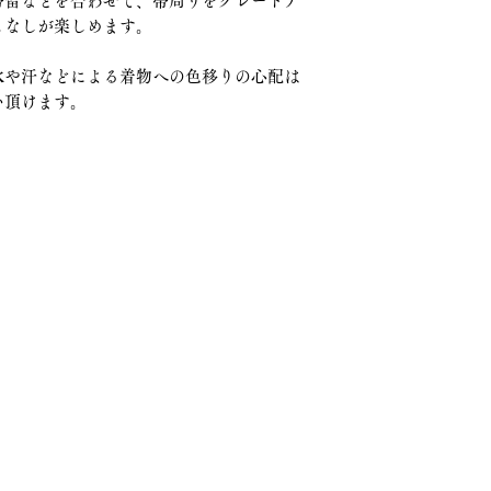
クロネコヤマト配送
帯留などを合わせて、帯周りをグレードア
ていただくことを、
こなしが楽しめます。
送料：一律1000円
また、以下の場合は
水や汗などによる着物への色移りの心配は
受けできませんので
納期につきまして
商品到着後にご使用
い頂けます。
お客様の手元で傷や
ご入金確認後、３〜
商品到着後、８日以
再度販売に支障が生
土日祝日や年末年始
含む）
つきましては、よく
お客様のお手元でお
場合がございます。
返金方法について
当店都合の場合
当店都合の場合とは
服店
けられた場合、説明
ります。
5番地の11
・
トップページ
・
私たちについて
返品商品の到着確認
・
お誂え
指定の口座にお振り
・
お直し
お客様都合によるご
・
お問い合わせ