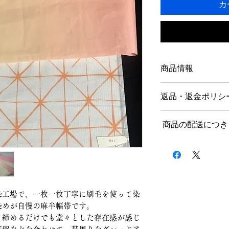
カ
商品情報
正絹
返品・返金ポリシ
返品につきまして
商品の配送につき
商品到着後、７日以
をお願いいたします
送料につきまして
不良品、ご注文と異
記載内容に誤りがあ
１回のお買い上げ金額
商品代金を全額返金
無料となります。
ご注文後、上記の内
セル・返品は、商品
染工場で、一枚一枚丁寧に刷毛を使って染
北海道、沖縄など一
かねます。ご事情に
染めが自慢の麻半幅帯です。
ので、お気軽にお問
ていただきます。そ
ま締めるだけでも堂々とした存在感が感じ
料・振込手数料・梱