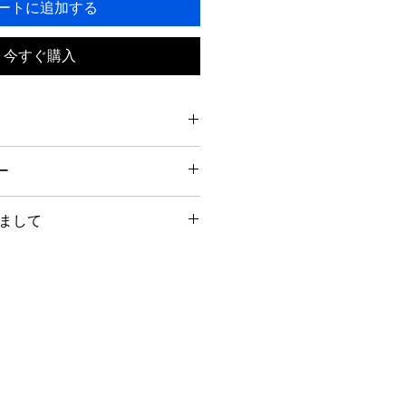
ートに追加する
今すぐ購入
ー
まして
内にメールまたはお電話にてご連絡
。
なる商品が届けられた場合、説明の
った場合に限り、返品時の送料含め
が税込40,000円以上の場合、送料
いたします。
容以外でのお客様都合によるキャン
の性質上、基本的にはお受けいたし
部地域によっては適応外となります
よりましてはご相談の上、対応させ
い合わせください。
の場合は、返品時にかかる往復の送
包手数料などはお客様ご負担とさせ