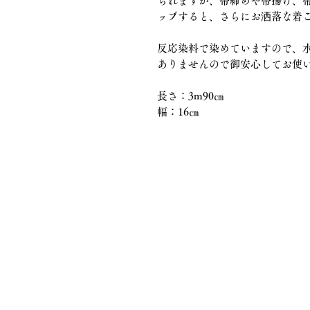
られますが、帯締めや帯揚げ、
ップすると、さらにお洒落な着
反応染料で染めていますので、
ありませんので御安心してお使
長さ：3m90㎝
幅：16㎝
株式会社知田和呉
〒467-0024 名古屋市瑞穂区春山町
TEL 052-831-6514
FAX 052-831-6573
MAIL
info@chitawa.jp