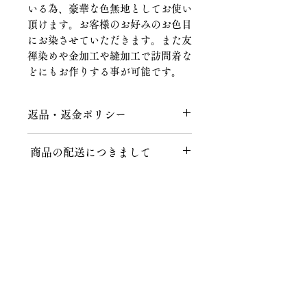
いる為、豪華な色無地としてお使い
頂けます。お客様のお好みのお色目
にお染させていただきます。また友
禅染めや金加工や縫加工で訪問着な
どにもお作りする事が可能です。
返品・返金ポリシー
返品につきまして
商品の配送につきまして
商品到着後、７日以内にメールまたは
お電話にてご連絡をお願いいたしま
送料につきまして
す。
不良品、ご注文と異なる商品が届けら
１回のお買い上げ金額が税込40,000円
れた場合、説明の記載内容に誤りがあ
以上の場合、送料無料となります。
った場合に限り、返品時の送料含め商
品代金を全額返金いたします。
株式会社知田和呉服店
北海道、沖縄など一部地域によっては
ご注文後、上記の内容以外でのお客様
適応外となりますので、お気軽にお問
都合によるキャンセル・返品は、商品
〒467-0024 名古屋市瑞穂区春山町5番地の11
い合わせください。
の性質上、基本的にはお受けいたしか
TEL 052-831-6514
ねます。ご事情によりましてはご相談
FAX 052-831-6573