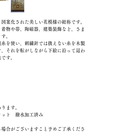
つきましては、よく
お客様のお手元で
場合がございます。
返金方法について
、図案化された美しい花模様の総称です。
当店都合の場合
当店都合の場合とは
、着物や帯、陶磁器、建築装飾など、さま
けられた場合、説明
ます。
ります。
銀糸を使い、刺繍針では扱えない糸を木製
け、それを転がしながら下絵に沿って這わ
返品商品の到着確認
法です。
指定の口座にお振り
お客様都合によるご
お客様都合とは、上
す。サイズ違い、イ
含みます。
お客様都合の場合、
負担とさせていただ
あります。
ケット 撥水加工済み
送料、振込手数料を
振り込みいたします
る場合がございますこと予めご了承くださ