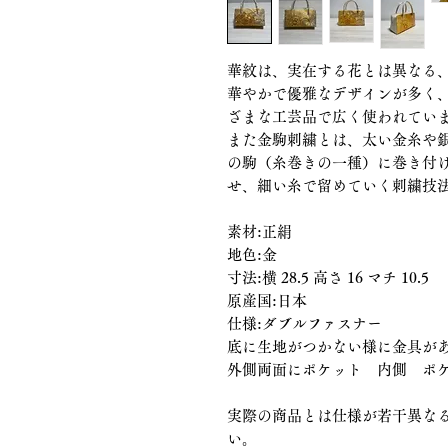
華紋は、実在する花とは異なる
華やかで優雅なデザインが多く
ざまな工芸品で広く使われてい
また金駒刺繍とは、太い金糸や
の駒（糸巻きの一種）に巻き付
せ、細い糸で留めていく刺繍技
素材:正絹
地色:金
寸法:横 28.5 高さ 16 マチ 10.5
原産国:日本
仕様:ダブルファスナー
底に生地がつかない様に金具が
外側両面にポケット 内側 ポ
実際の商品とは仕様が若干異な
い。