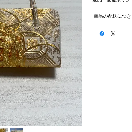
返品につきまして
商品の配送につき
商品到着後、７日以
をお願いいたします
送料につきまして
不良品、ご注文と異
記載内容に誤りがあ
１回のお買い上げ金額
商品代金を全額返金
無料となります。
ご注文後、上記の内
セル・返品は、商品
北海道、沖縄など一
かねます。ご事情に
ので、お気軽にお問
ていただきます。そ
料・振込手数料・梱
クロネコヤマト配送
ていただくことを、
送料：一律1000円
また、以下の場合は
受けできませんので
納期につきまして
商品到着後にご使
お客様の手元で傷
ご入金確認後、３〜
商品到着後、８日
再度販売に支障が
土日祝日や年末年始
どを含む）