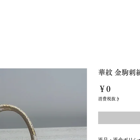
私たちについて
お誂え
お直し
オンラインスト
華紋 金駒刺
価
￥0
格
消費税抜き
返品・返金ポリシ