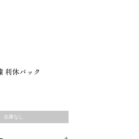
ア
ブログ
お問い合わせ
繍 利休バック
在庫なし
ー