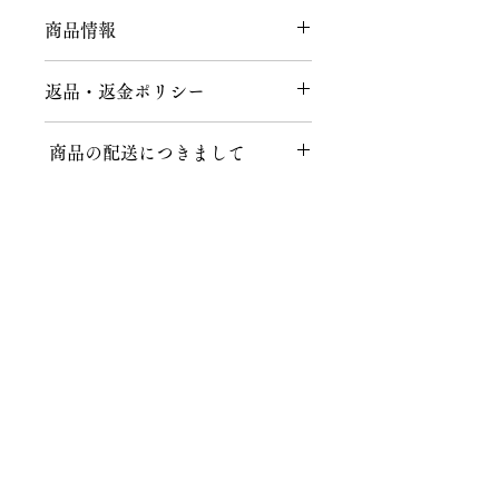
商品情報
商品の詳細を入力してください。サイ
返品・返金ポリシー
ズ、素材、取扱説明に加え、商品の特
徴やおすすめのポイントなどを説明し
返品につきまして
ましょう。
商品の配送につきまして
商品到着後、７日以内にメールまたは
お電話にてご連絡をお願いいたしま
送料につきまして
す。
不良品、ご注文と異なる商品が届けら
１回のお買い上げ金額が税込40,000円
れた場合、説明の記載内容に誤りがあ
以上の場合、送料無料となります。
った場合に限り、返品時の送料含め商
品代金を全額返金いたします。
株式会社知田和呉服店
北海道、沖縄など一部地域によっては
ご注文後、上記の内容以外でのお客様
適応外となりますので、お気軽にお問
都合によるキャンセル・返品は、商品
〒467-0024 名古屋市瑞穂区春山町5番地の11
い合わせください。
の性質上、基本的にはお受けいたしか
TEL 052-831-6514
ねます。ご事情によりましてはご相談
FAX 052-831-6573
クロネコヤマト配送の場合
の上、対応させていただきます。その
MAIL
info@chitawa.jp
場合は、返品時にかかる往復の送料・
送料：一律1000円（税込）※一部地
振込手数料・梱包手数料などはお客様
域を除きます。
・
トップページ
ご負担とさせていただくことを、ご了