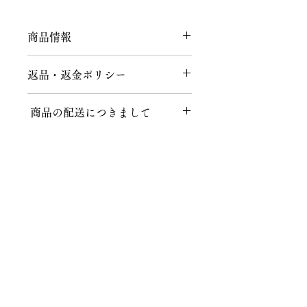
商品情報
正絹 一部金属糸使用
返品・返金ポリシー
返品につきまして
商品の配送につきまして
商品到着後、７日以内にメールまたは
お電話にてご連絡をお願いいたしま
送料につきまして
す。
不良品、ご注文と異なる商品が届けら
１回のお買い上げ金額が税込40,000円
れた場合、説明の記載内容に誤りがあ
以上の場合、送料無料となります。
った場合に限り、返品時の送料含め商
品代金を全額返金いたします。
株式会社知田和呉服店
北海道、沖縄など一部地域によっては
ご注文後、上記の内容以外でのお客様
適応外となりますので、お気軽にお問
都合によるキャンセル・返品は、商品
〒467-0024 名古屋市瑞穂区春山町5番地の11
い合わせください。
の性質上、基本的にはお受けいたしか
TEL 052-831-6514
ねます。ご事情によりましてはご相談
FAX 052-831-6573
クロネコヤマト配送の場合
の上、対応させていただきます。その
MAIL
info@chitawa.jp
場合は、返品時にかかる往復の送料・
送料：一律1000円（税込）※一部地
振込手数料・梱包手数料などはお客様