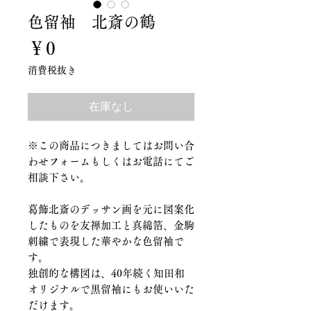
色留袖 北斎の鶴
価
￥0
格
消費税抜き
在庫なし
※この商品につきましてはお問い合
わせフォームもしくはお電話にてご
相談下さい。
葛飾北斎のデッサン画を元に図案化
したものを友禅加工と真綿箔、金駒
刺繍で表現した華やかな色留袖で
す。
独創的な構図は、40年続く知田和
オリジナルで黒留袖にもお使いいた
だけます。