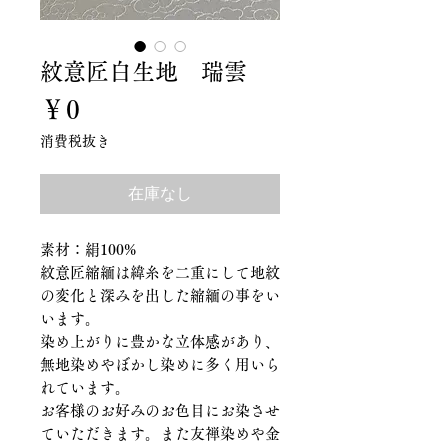
紋意匠白生地 瑞雲
価
￥0
格
消費税抜き
在庫なし
素材：絹100%
紋意匠縮緬は緯糸を二重にして地紋
の変化と深みを出した縮緬の事をい
います。
染め上がりに豊かな立体感があり、
無地染めやぼかし染めに多く用いら
れています。
お客様のお好みのお色目にお染させ
ていただきます。また友禅染めや金