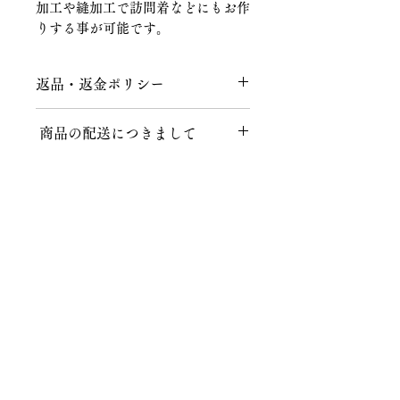
加工や縫加工で訪問着などにもお作
りする事が可能です。
返品・返金ポリシー
返品につきまして
商品の配送につきまして
商品到着後、７日以内にメールまたは
お電話にてご連絡をお願いいたしま
送料につきまして
す。
不良品、ご注文と異なる商品が届けら
１回のお買い上げ金額が税込40,000円
れた場合、説明の記載内容に誤りがあ
以上の場合、送料無料となります。
った場合に限り、返品時の送料含め商
品代金を全額返金いたします。
株式会社知田和呉服店
北海道、沖縄など一部地域によっては
ご注文後、上記の内容以外でのお客様
適応外となりますので、お気軽にお問
都合によるキャンセル・返品は、商品
〒467-0024 名古屋市瑞穂区春山町5番地の11
い合わせください。
の性質上、基本的にはお受けいたしか
TEL 052-831-6514
ねます。ご事情によりましてはご相談
FAX 052-831-6573
クロネコヤマト配送の場合
の上、対応させていただきます。その
MAIL
info@chitawa.jp
場合は、返品時にかかる往復の送料・
送料：一律1000円（税込）※一部地
振込手数料・梱包手数料などはお客様
域を除きます。
・
トップページ
ご負担とさせていただくことを、ご了