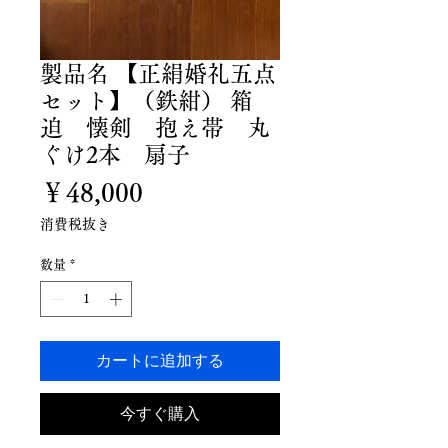
製品名 【正絹婚礼五点
セット】（鉄紺） 箱
迫 懐剣 抱え帯 丸
ぐけ2本 扇子
価
￥48,000
格
消費税抜き
数量
*
カートに追加する
今すぐ購入