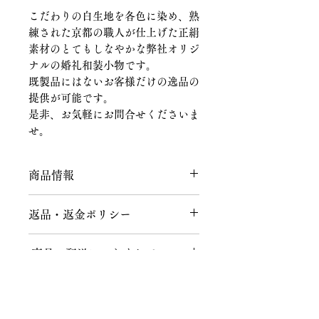
こだわりの白生地を各色に染め、熟
練された京都の職人が仕上げた正絹
素材のとてもしなやかな弊社オリジ
ナルの婚礼和装小物です。
既製品にはないお客様だけの逸品の
提供が可能です。
是非、お気軽にお問合せくださいま
せ。
商品情報
商品の詳細を入力してください。サイ
返品・返金ポリシー
ズ、素材、取扱説明に加え、商品の特
徴やおすすめのポイントなどを説明し
返品につきまして
ましょう。
商品の配送につきまして
商品到着後、７日以内にメールまたは
お電話にてご連絡をお願いいたしま
送料につきまして
す。
不良品、ご注文と異なる商品が届けら
１回のお買い上げ金額が税込40,000円
れた場合、説明の記載内容に誤りがあ