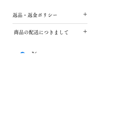
返品・返金ポリシー
返品につきまして
商品の配送につきまして
商品到着後、７日以内にメールまたは
お電話にてご連絡をお願いいたしま
送料につきまして
す。
不良品、ご注文と異なる商品が届けら
１回のお買い上げ金額が税込40,000円
れた場合、説明の記載内容に誤りがあ
以上の場合、送料無料となります。
った場合に限り、返品時の送料含め商
品代金を全額返金いたします。
株式会社知田和呉服店
北海道、沖縄など一部地域によっては
ご注文後、上記の内容以外でのお客様
適応外となりますので、お気軽にお問
都合によるキャンセル・返品は、商品
〒467-0024 名古屋市瑞穂区春山町5番地の11
い合わせください。
の性質上、基本的にはお受けいたしか
TEL 052-831-6514
ねます。ご事情によりましてはご相談
FAX 052-831-6573
クロネコヤマト配送の場合
の上、対応させていただきます。その
MAIL
info@chitawa.jp
場合は、返品時にかかる往復の送料・
送料：一律1000円（税込）※一部地
振込手数料・梱包手数料などはお客様
域を除きます。
・
トップページ
ご負担とさせていただくことを、ご了
・
私たちについて
承くださいませ。
納期につきまして
・
お誂え