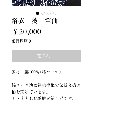
浴衣 葵 竺仙
価
￥20,000
格
消費税抜き
在庫なし
素材：綿100％(綿コーマ）
綿コーマ地に注染手染で伝統文様の
柄を染めています。
サラリとした感触が涼しげです。