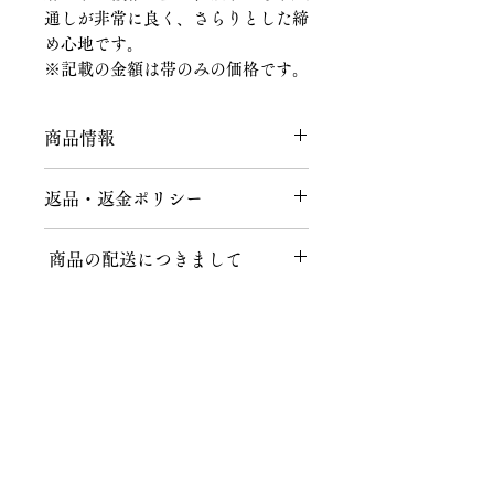
通しが非常に良く、さらりとした締
め心地です。
※記載の金額は帯のみの価格です。
商品情報
素材：芭蕉
返品・返金ポリシー
返品につきまして
商品の配送につきまして
商品到着後、７日以内にメールまたは
お電話にてご連絡をお願いいたしま
送料につきまして
す。
不良品、ご注文と異なる商品が届けら
１回のお買い上げ金額が税込40,000円
れた場合、説明の記載内容に誤りがあ
以上の場合、送料無料となります。
った場合に限り、返品時の送料含め商
品代金を全額返金いたします。
株式会社知田和呉服店
北海道、沖縄など一部地域によっては
ご注文後、上記の内容以外でのお客様
適応外となりますので、お気軽にお問
都合によるキャンセル・返品は、商品
〒467-0024 名古屋市瑞穂区春山町5番地の11
い合わせください。
の性質上、基本的にはお受けいたしか
TEL 052-831-6514