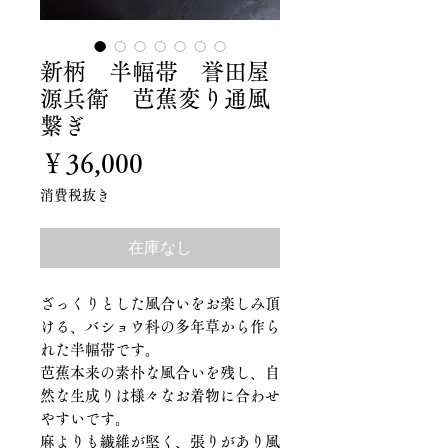
新柄 半幅帯 誉田屋
源兵衛 芭蕉変り通風
繋ぎ
価
￥36,000
格
消費税抜き
在庫なし
ざっくりとした風合いをお楽しみ頂
ける、バショウ科の多年草から作ら
れた半幅帯です。
芭蕉本来の素朴な風合いを残し、自
然な生成りは様々なお着物に合わせ
やすいです。
麻よりも繊維が堅く、張りがあり風