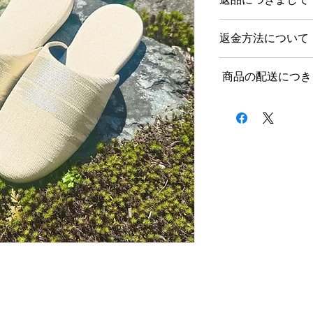
返品につきまして
返金方法について
商品到着後、７日以
をお願いいたします
返金方法について
不良品、ご注文と異
商品の配送につき
当店都合の場合
記載内容に誤りがあ
当店都合の場合とは
商品代金を全額返金
送料につきまして
けられた場合、説明
ご注文後、上記の内
ります。
セル・返品は、商品
１回のお買い上げ金額
かねます。ご事情に
無料となります。
返品商品の到着確認
ていただきます。そ
指定の口座にお振り
料・振込手数料・梱
北海道、沖縄など一
ていただくことを、
ので、お気軽にお問
お客様都合によるご
お客様都合とは、上
また、以下の場合は
クロネコヤマト配送
す。サイズ違い、イ
受けできませんので
含みます。
商品到着後にご使
送料：一律1000円
お客様都合の場合、
お客様の手元で傷
負担とさせていただ
商品到着後、８日
納期につきまして
再度販売に支障が
送料、振込手数料を
どを含む）
ご入金確認後、３〜