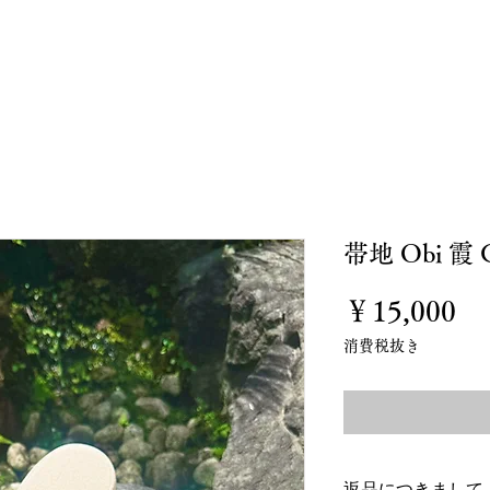
私たちについて
お誂え
お直し
オンラインスト
帯地 Obi 霞 
価
￥15,000
格
消費税抜き
返品につきまして