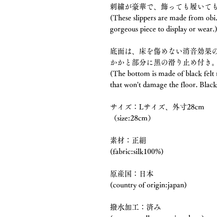
刺繍が豪華で、飾っても履いて
(These slippers are made from obi
gorgeous piece to display or wear.
底面は、床を傷めない消音効果
かかと部分に黒の滑り止め付き
(The bottom is made of black felt m
that won't damage the floor. Black 
サイズ：Lサイズ、外寸28cm
（size:28cm）
素材：正絹
(fabric:silk100%)
原産国：日本
(country of origin:japan)
撥水加工：済み