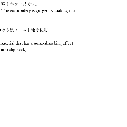
振り込みいたします
お客様のお手元で
も華やかな一品です。
土日祝日や年末年始
. The embroidery is gorgeous, making it a
つきましては、よく
)
場合がございます。
のある黒フェルト地を使用。
。
aterial that has a noise-absorbing effect
anti-slip heel.)