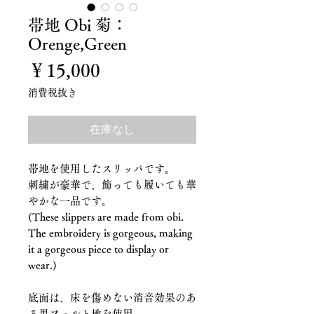
帯地 Obi 菊：
Orenge,Green
価
￥15,000
格
消費税抜き
在庫なし
帯地を使用したスリッパです。
刺繍が豪華で、飾っても履いても華
やかな一品です。
(These slippers are made from obi.
The embroidery is gorgeous, making
it a gorgeous piece to display or
wear.)
底面は、床を傷めない消音効果のあ
る黒フェルト地を使用。