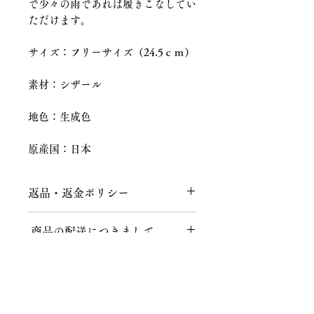
で少々の雨であれば履きこなしてい
ただけます。
サイズ：フリーサイズ（24.5ｃｍ）
素材：シザール
地色：生成色
原産国：日本
返品・返金ポリシー
返品につきまして
商品の配送につきまして
商品到着後、７日以内にメールまたは
お電話にてご連絡をお願いいたしま
送料につきまして
す。
不良品、ご注文と異なる商品が届けら
１回のお買い上げ金額が税込40,000円
れた場合、説明の記載内容に誤りがあ
以上の場合、送料無料となります。
った場合に限り、返品時の送料含め商