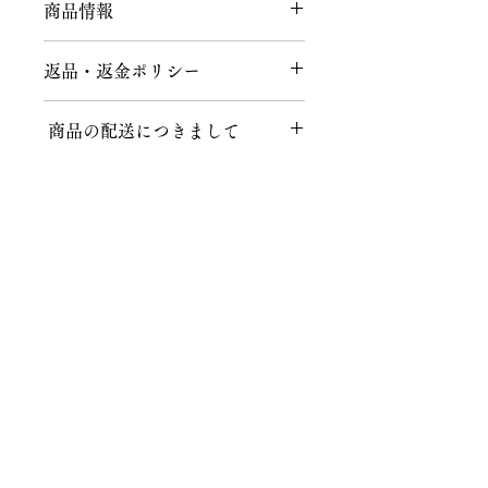
商品情報
素材：絹（金糸使用）
返品・返金ポリシー
返品につきまして
商品の配送につきまして
商品到着後、７日以内にメールまたは
お電話にてご連絡をお願いいたしま
送料につきまして
す。
不良品、ご注文と異なる商品が届けら
１回のお買い上げ金額が税込40,000円
れた場合、説明の記載内容に誤りがあ
以上の場合、送料無料となります。
った場合に限り、返品時の送料含め商
品代金を全額返金いたします。
株式会社知田和呉服店
北海道、沖縄など一部地域によっては
ご注文後、上記の内容以外でのお客様
適応外となりますので、お気軽にお問
都合によるキャンセル・返品は、商品
〒467-0024 名古屋市瑞穂区春山町5番地の11
い合わせください。
の性質上、基本的にはお受けいたしか
TEL 052-831-6514
ねます。ご事情によりましてはご相談
FAX 052-831-6573
クロネコヤマト配送の場合
の上、対応させていただきます。その
MAIL
info@chitawa.jp
場合は、返品時にかかる往復の送料・
送料：一律1000円（税込）※一部地
振込手数料・梱包手数料などはお客様
域を除きます。
・
トップページ
ご負担とさせていただくことを、ご了
・
私たちについて
承くださいませ。