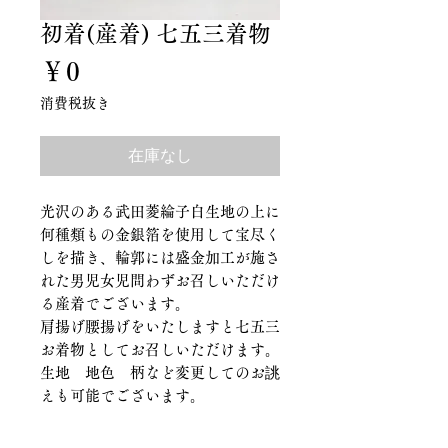
初着(産着) 七五三着物
価
￥0
格
消費税抜き
在庫なし
光沢のある武田菱綸子白生地の上に
何種類もの金銀箔を使用して宝尽く
しを描き、輪郭には盛金加工が施さ
れた男児女児問わずお召しいただけ
る産着でございます。
肩揚げ腰揚げをいたしますと七五三
お着物としてお召しいただけます。
生地 地色 柄など変更してのお誂
えも可能でございます。