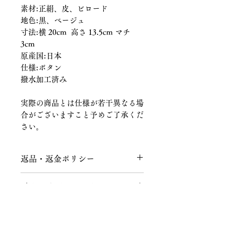
素材:正絹、皮、ビロード
地色:黒、ベージュ
寸法:横 20cm 高さ 13.5cm マチ
3cm
原産国:日本
仕様:ボタン
撥水加工済み
実際の商品とは仕様が若干異なる場
合がございますこと予めご了承くだ
さい。
返品・返金ポリシー
返品につきまして
商品の配送につきまして
商品到着後、７日以内にメールまたは
お電話にてご連絡をお願いいたしま
送料につきまして
す。
不良品、ご注文と異なる商品が届けら
１回のお買い上げ金額が税込40,000円