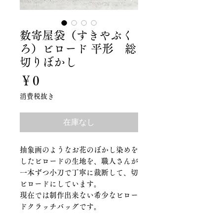
数寄屋袋（すきやぶく
ろ）ビロード 平形 総
切りぼかし
価
￥0
格
消費税抜き
在庫なし
抽象画のようなお花のぼかし染めを
したビロードの生地を、職人さんが
一本ずつ小刀で丁寧に裁断して、切
ビロードにしています。
現在では制作出来ない希少なビロー
ドクラッチバッグです。