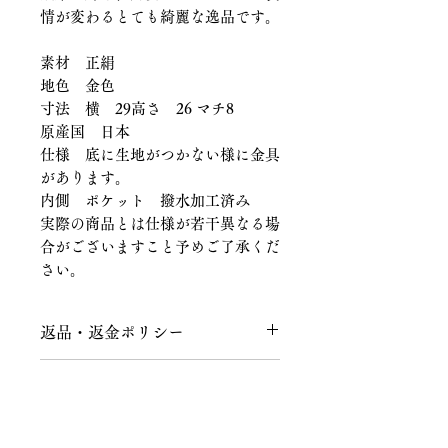
情が変わるとても綺麗な逸品です。
素材 正絹
地色 金色
寸法 横 29高さ 26 マチ8
原産国 日本
仕様 底に生地がつかない様に金具
があります。
内側 ポケット 撥水加工済み
実際の商品とは仕様が若干異なる場
合がございますこと予めご了承くだ
さい。
返品・返金ポリシー
返品につきまして
商品の配送につきまして
商品到着後、７日以内にメールまたは
お電話にてご連絡をお願いいたしま
送料につきまして
す。