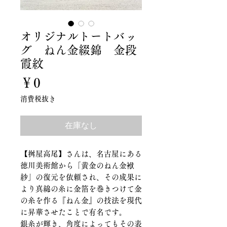
オリジナルトートバッ
グ ねん金綴錦 金段
霞紋
価
￥0
格
消費税抜き
在庫なし
【桝屋高尾】さんは、名古屋にある
徳川美術館から「黄金のねん金袱
紗」の復元を依頼され、その成果に
より真綿の糸に金箔を巻きつけて金
の糸を作る『ねん金』の技法を現代
に昇華させたことで有名です。
銀糸が輝き、角度によってもその表