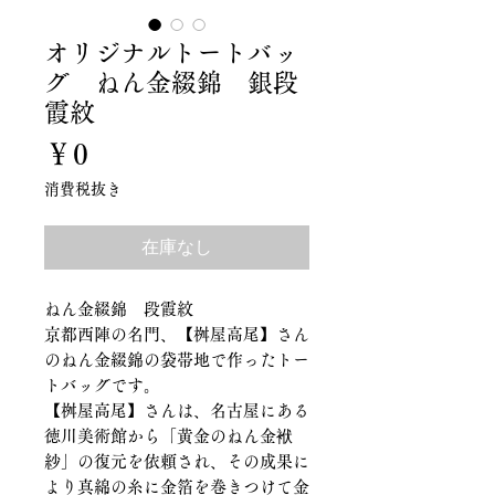
オリジナルトートバッ
グ ねん金綴錦 銀段
霞紋
価
￥0
格
消費税抜き
在庫なし
ねん金綴錦 段霞紋
京都西陣の名門、【桝屋高尾】さん
のねん金綴錦の袋帯地で作ったトー
トバッグです。
【桝屋高尾】さんは、名古屋にある
徳川美術館から「黄金のねん金袱
紗」の復元を依頼され、その成果に
より真綿の糸に金箔を巻きつけて金