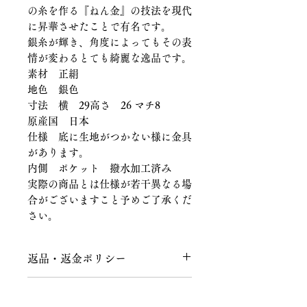
の糸を作る『ねん金』の技法を現代
に昇華させたことで有名です。
銀糸が輝き、角度によってもその表
情が変わるとても綺麗な逸品です。
素材 正絹
地色 銀色
寸法 横 29高さ 26 マチ8
原産国 日本
仕様 底に生地がつかない様に金具
があります。
内側 ポケット 撥水加工済み
実際の商品とは仕様が若干異なる場
合がございますこと予めご了承くだ
さい。
返品・返金ポリシー
返品につきまして
商品の配送につきまして
商品到着後、７日以内にメールまたは