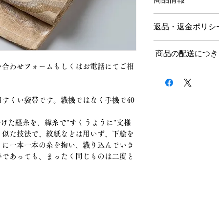
正絹 一部金属糸使
返品・返金ポリシ
返品につきまして
商品の配送につき
商品到着後、７日以
をお願いいたします
い合わせフォームもしくはお電話にてご相
送料につきまして
不良品、ご注文と異
記載内容に誤りがあ
１回のお買い上げ金額
商品代金を全額返金
すくい袋帯です。織機ではなく手機で40
無料となります。
ご注文後、上記の内
セル・返品は、商品
掛けた経糸を、緯糸で"すくうように"文様
北海道、沖縄など一
かねます。ご事情に
ので、お気軽にお問
も似た技法で、紋紙などは用いず、下絵を
ていただきます。そ
うに一本一本の糸を掬い、織り込んでいき
料・振込手数料・梱
クロネコヤマト配送
手であっても、まったく同じものは二度と
ていただくことを、
送料：一律1000円
また、以下の場合は
受けできませんので
納期につきまして
商品到着後にご使用
お客様の手元で傷や
ご入金確認後、３〜