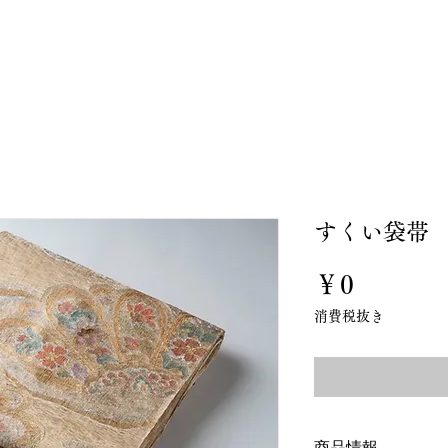
私たちについて
お誂え
お直し
オンラインスト
すくい袋帯
価
￥0
格
消費税抜き
商品情報