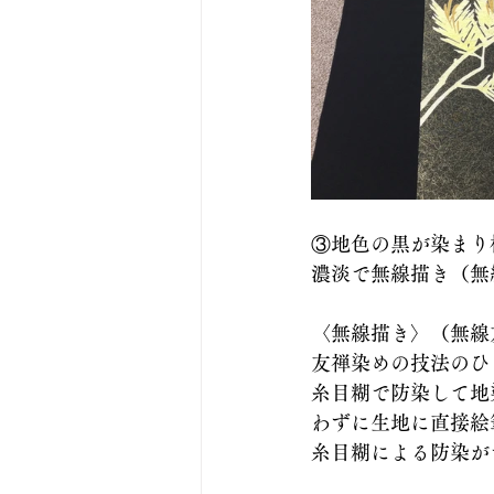
③地色の黒が染まり
濃淡で無線描き（無
〈無線描き〉（無線
友禅染めの技法のひ
糸目糊で防染して地
わずに生地に直接絵
糸目糊による防染が