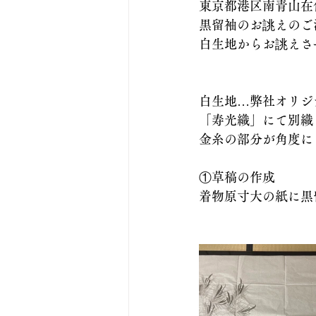
東京都港区南青山在
黒留袖のお誂えのご
白生地からお誂えさ
白生地…弊社オリジ
「寿光織」にて別織
金糸の部分が角度に
①草稿の作成
着物原寸大の紙に黒