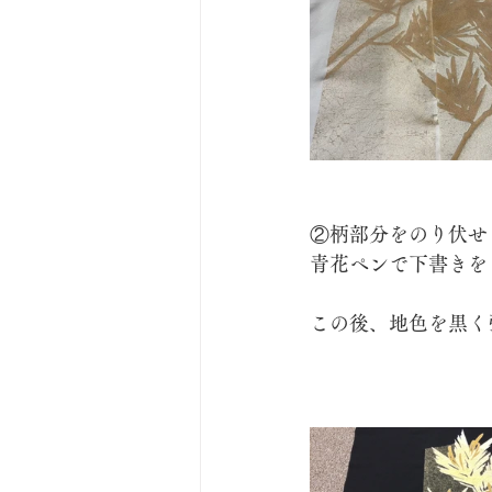
②柄部分をのり伏せ
青花ペンで下書きを
この後、地色を黒く