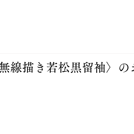
私たちについて
お誂え
お直し
オンラインスト
無線描き若松黒留袖〉の