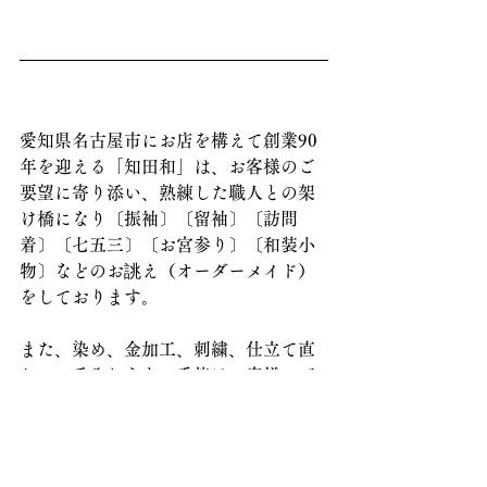
愛知県名古屋市にお店を構えて創業90
年を迎える「知田和」は、お客様のご
要望に寄り添い、熟練した職人との架
け橋になり〔振袖〕〔留袖〕〔訪問
着〕〔七五三〕〔お宮参り〕〔和装小
物〕などのお誂え（オーダーメイド）
をしております。
また、染め、金加工、刺繍、仕立て直
し、お手入れなどの悉皆はお客様のご
意向を伺い、お客様と共にお誂えの過
程を進んでいく事で『思い描いたとお
りの1枚を誂える愉しみ』を大切にして
おります。