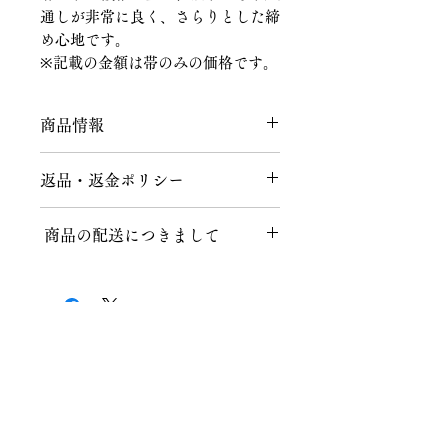
通しが非常に良く、さらりとした締
め心地です。
※記載の金額は帯のみの価格です。
商品情報
素材：芭蕉
返品・返金ポリシー
返品につきまして
商品の配送につきまして
商品到着後、７日以内にメールまたは
お電話にてご連絡をお願いいたしま
送料につきまして
す。
不良品、ご注文と異なる商品が届けら
１回のお買い上げ金額が税込40,000円
れた場合、説明の記載内容に誤りがあ
以上の場合、送料無料となります。
った場合に限り、返品時の送料含め商
品代金を全額返金いたします。
Chitawa Kimono Store Co.,
北海道、沖縄など一部地域によっては
ご注文後、上記の内容以外でのお客様
適応外となりますので、お気軽にお問
Ltd.
都合によるキャンセル・返品は、商品
い合わせください。
の性質上、基本的にはお受けいたしか
5-11 Haruyama-cho, Mizuho-ku, Nagoya
467-