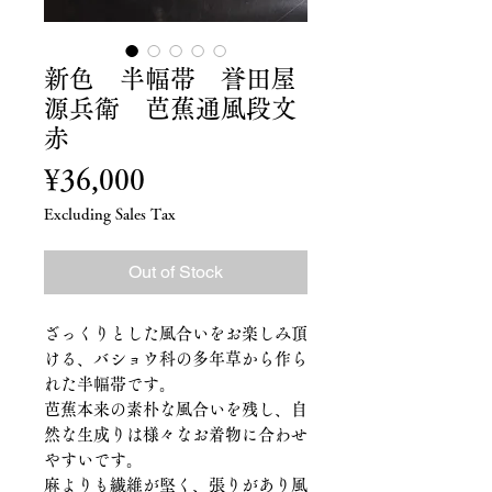
新色 半幅帯 誉田屋
源兵衛 芭蕉通風段文
赤
Price
¥36,000
Excluding Sales Tax
Out of Stock
ざっくりとした風合いをお楽しみ頂
ける、バショウ科の多年草から作ら
れた半幅帯です。
芭蕉本来の素朴な風合いを残し、自
然な生成りは様々なお着物に合わせ
やすいです。
麻よりも繊維が堅く、張りがあり風