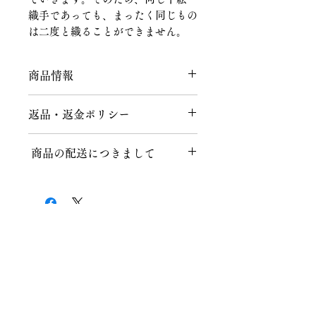
織手であっても、まったく同じもの
は二度と織ることができません。
商品情報
素材：絹
返品・返金ポリシー
返品につきまして
商品の配送につきまして
商品到着後、７日以内にメールまたは
お電話にてご連絡をお願いいたしま
送料につきまして
す。
不良品、ご注文と異なる商品が届けら
１回のお買い上げ金額が税込40,000円
れた場合、説明の記載内容に誤りがあ
以上の場合、送料無料となります。
った場合に限り、返品時の送料含め商
品代金を全額返金いたします。
Chitawa Kimono Store Co.,
北海道、沖縄など一部地域によっては
ご注文後、上記の内容以外でのお客様
適応外となりますので、お気軽にお問
Ltd.
都合によるキャンセル・返品は、商品
い合わせください。
の性質上、基本的にはお受けいたしか
5-11 Haruyama-cho, Mizuho-ku, Nagoya
467-
ねます。ご事情によりましてはご相談
クロネコヤマト配送の場合
0024