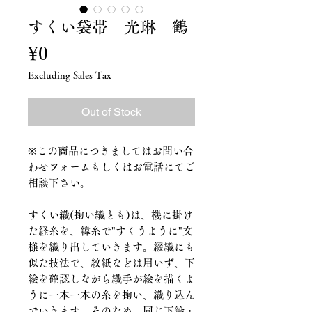
すくい袋帯 光琳 鶴
Price
¥0
Excluding Sales Tax
Out of Stock
※この商品につきましてはお問い合
わせフォームもしくはお電話にてご
相談下さい。
すくい織(掬い織とも)は、機に掛け
た経糸を、緯糸で"すくうように"文
様を織り出していきます。綴織にも
似た技法で、紋紙などは用いず、下
絵を確認しながら織手が絵を描くよ
うに一本一本の糸を掬い、織り込ん
でいきます。そのため、同じ下絵・