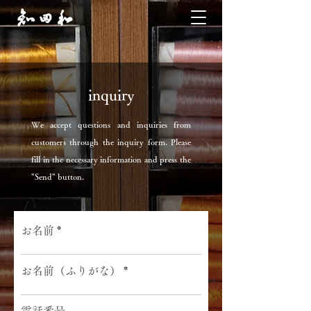
inquiry
We accept questions and inquiries from
customers through the inquiry form. Please
fill in the necessary information and press the
"Send" button.
お名前
お名前（ふりがな）