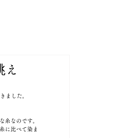
ア
ブログ
お問い合わせ
誂え
頂きました。
な糸なのです。
糸に比べて染ま