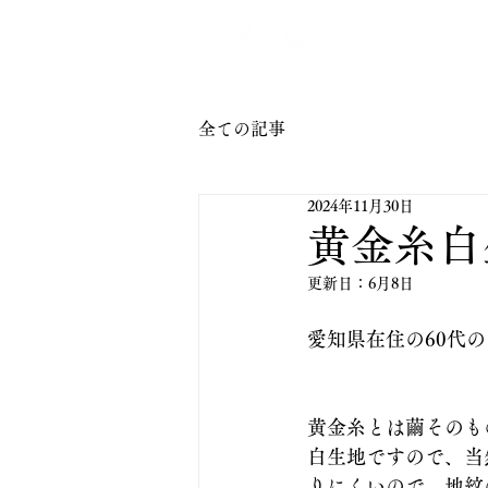
トップ
全ての記事
2024年11月30日
黄金糸白
更新日：
6月8日
愛知県在住の60代
黄金糸とは繭そのも
白生地ですので、当
りにくいので、地紋