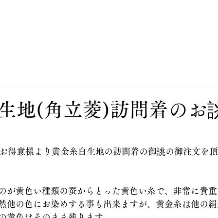
私たちについて
お誂え
お直し
オンラインスト
生地(角立菱)訪問着のお
のお得意様より黄金糸白生地の訪問着の御誂の御注文を
のが黄色い種類の蚕からとった黄色い糸で、非常に貴重
然他の色にお染めする事も出来ますが、黄金糸は他の絹
の黄色はそのまま残ります。