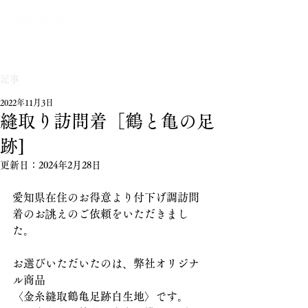
記事
2022年11月3日
縫取り訪問着［鶴と亀の足
跡]
更新日：
2024年2月28日
愛知県在住のお得意より付下げ調訪問
着のお誂えのご依頼をいただきまし
た。
お選びいただいたのは、弊社オリジナ
ル商品
〈金糸縫取鶴亀足跡白生地〉です。