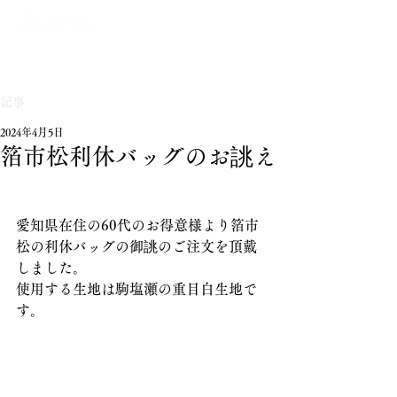
記事
2024年4月5日
箔市松利休バッグのお誂え
愛知県在住の60代のお得意様より箔市
松の利休バッグの御誂のご注文を頂戴
しました。
使用する生地は駒塩瀬の重目白生地で
す。