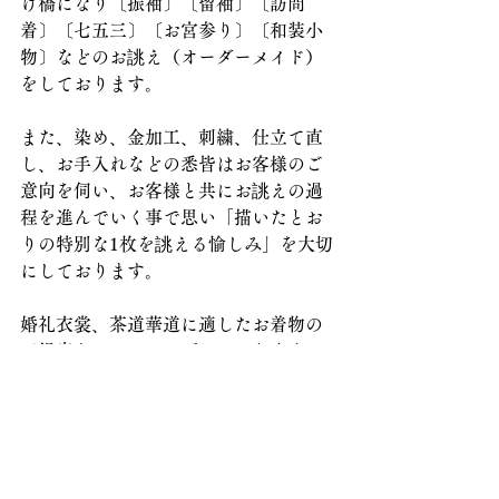
け橋になり〔振袖〕〔留袖〕〔訪問
着〕〔七五三〕〔お宮参り〕〔和装小
物〕などのお誂え（オーダーメイド）
をしております。
また、染め、金加工、刺繍、仕立て直
し、お手入れなどの悉皆はお客様のご
意向を伺い、お客様と共にお誂えの過
程を進んでいく事で思い「描いたとお
りの特別な1枚を誂える愉しみ」を大切
にしております。
婚礼衣裳、茶道華道に適したお着物の
ご提案もさせていただいております。
ご質問などがございましたらお気軽に
メールやお電話にてお問合せ下さい。