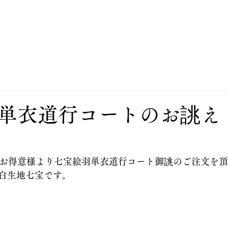
私たちについて
お誂え
お直し
オンラインスト
単衣道行コートのお誂え
のお得意様より七宝絵羽単衣道行コート御誂のご注文を
白生地七宝です。