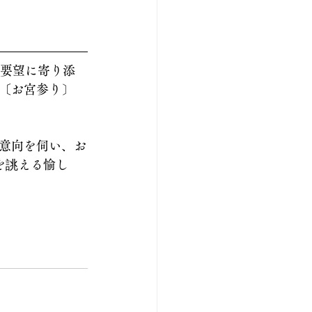
ご要望に寄り添
〔お宮参り〕
意向を伺い、お
を誂える愉し