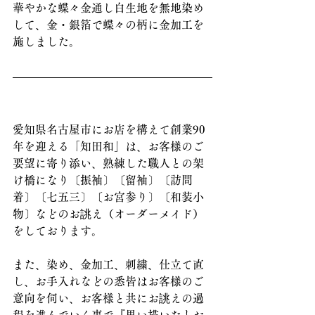
華やかな蝶々金通し白生地を無地染め
して、金・銀箔で蝶々の柄に金加工を
施しました。
愛知県名古屋市にお店を構えて創業90
年を迎える「知田和」は、お客様のご
要望に寄り添い、熟練した職人との架
け橋になり〔振袖〕〔留袖〕〔訪問
着〕〔七五三〕〔お宮参り〕〔和装小
物〕などのお誂え（オーダーメイド）
をしております。
また、染め、金加工、刺繍、仕立て直
し、お手入れなどの悉皆はお客様のご
意向を伺い、お客様と共にお誂えの過