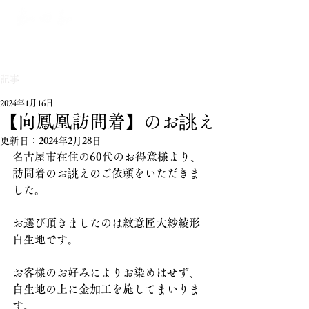
記事
2024年1月16日
【向鳳凰訪問着】のお誂え
更新日：
2024年2月28日
名古屋市在住の60代のお得意様より、
訪問着のお誂えのご依頼をいただきま
した。
お選び頂きましたのは紋意匠大紗綾形
白生地です。
お客様のお好みによりお染めはせず、
白生地の上に金加工を施してまいりま
す。